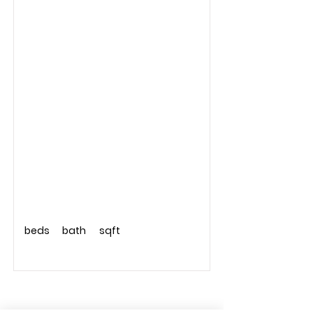
beds
bath
sqft